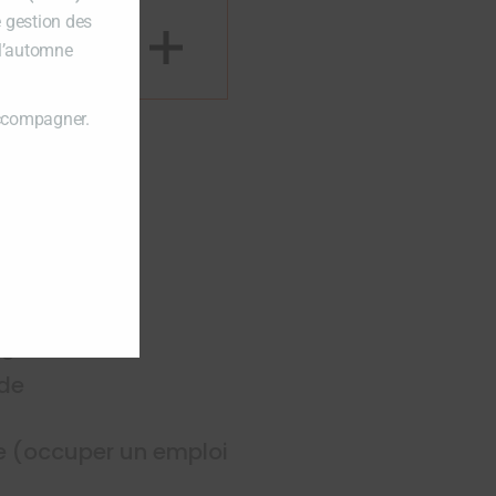
e gestion des
 l’automne
accompagner.
te
ide
e (occuper un emploi