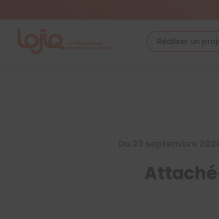
Skip
to
content
Réaliser un proj
Du 23 septembre 202
Attaché·