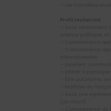
– Les travailleur·e
Profil recherché
– Avoir récemment ob
science politique, 
– Connaissance app
– Connaissance appro
internationales
– Excellent communic
– Intérêt à participe
– Être autonome, avo
– Maîtrise du françai
– Avoir une expérien
(un atout)
– Connaissance de l