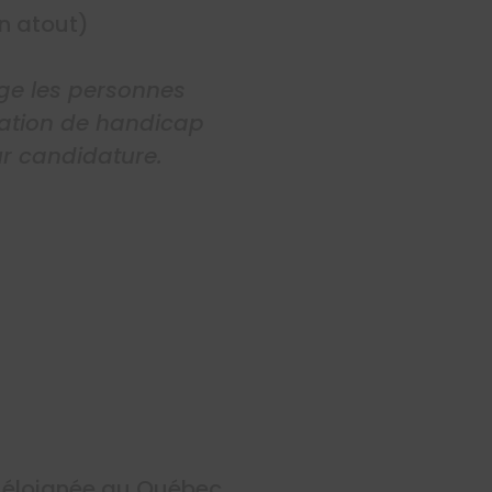
n atout)
age les personnes
tuation de handicap
r candidature.
on éloignée au Québec