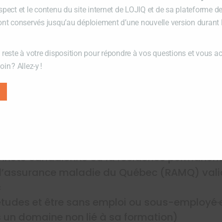
spect et le contenu du site internet de LOJIQ et de sa plateforme d
tuer
ont conservés jusqu’au déploiement d’une nouvelle version durant
 reste à votre disposition pour répondre à vos questions et vous 
in ? Allez-y !
articipant
ilité
5 ans
enneté canadienne ou la résidence permanen
 d’assurance maladie du Québec (RAMQ) val
c
 études et être sans emploi ou sous-employé·
 un domaine non lié à sa formation)