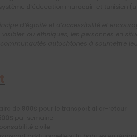
ystème d’éducation marocain et tunisien (u
incipe d’égalité et d’accessibilité et encour
 visibles ou ethniques, les personnes en si
 communautés autochtones à soumettre leu
t
aire de 800$ pour le transport aller-retour
 500$ par semaine
onsabilité civile
ransport additionnelle si tu habites en régi