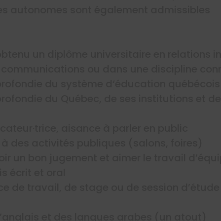
uses autonomes sont également admissibles
tenu un diplôme universitaire en relations in
en communications ou dans une discipline con
rofondie du système d‘éducation québécois 
fondie du Québec, de ses institutions et de 
ateur·trice, aisance à parler en public
r à des activités publiques (salons, foires)
ir un bon jugement et aimer le travail d’équ
s écrit et oral
ce de travail, de stage ou de session d’étude 
’anglais et des langues arabes (un atout)