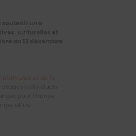
 soutenir un·e
ives, culturelles et
mbre au 13 décembre
rnationales et de la
 stages individuels
ranger pour l’année
nger et au