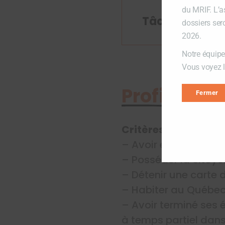
du MRIF. L’a
Tâches à effec
dossiers ser
2026.
Notre équipe
Vous voyez lo
Profil du p
Fermer
Critères d’admissib
– Avoir entre 18 et 3
– Posséder la citoy
– Détenir une carte
– Habiter au Québe
– Avoir terminé ses
à temps partiel dans