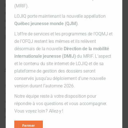
L’adhésion te permet de soutenir les actions
(MRIF).
de LOJIQ auprès des jeunes Québécois
LOJIQ porte maintenant la nouvelle appellation
engagés dans une démarche de mobilité et
Québec jeunesse monde (QJM)
.
t’offre
des avantages
négociés auprès de
L’offre de services et les programmes de l'OQMJ et
partenaires.
de l’OFQJ restent les mêmes et ils relèvent
désormais de la nouvelle
Direction de la mobilité
internationale jeunesse (DMIJ)
du MRIF. L’aspect
et le contenu du site internet de LOJIQ et de sa
Appui offert
plateforme de gestion des dossiers seront
conservés jusqu’au déploiement d’une nouvelle
Soutien de LOJIQ
version durant l’automne 2026.
– Un montant forfaitaire de 205$ afin de
Notre équipe reste à votre disposition pour
couvrir les frais d’inscription et de
répondre à vos questions et vous accompagner.
participation (sur présentation d’une preuve
Vous voyez loin ? Allez-y !
d’inscription à l’événement)
Fermer