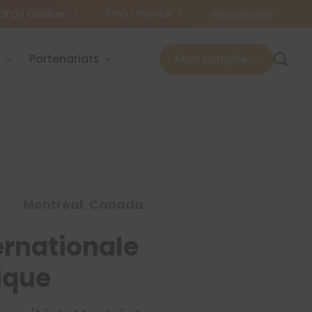
OFQJ Québec
OFQJ France
Nous joindre
s
Partenariats
Mon compte
Montréal, Canada
ernationale
ique