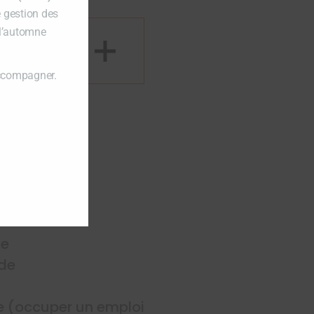
e gestion des
 l’automne
accompagner.
te
ide
e (occuper un emploi