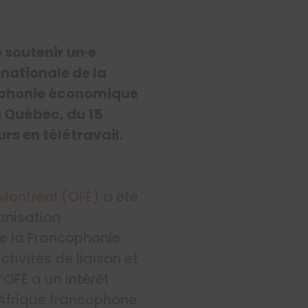
 soutenir un·e
rnationale de la
cophonie économique
u Québec, du 15
urs en télétravail.
 Montréal (OFÉ)
a été
anisation
de la Francophonie
tivités de liaison et
OFÉ a un intérêt
Afrique francophone.