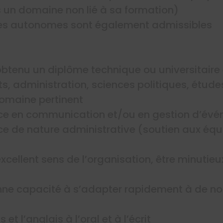
 un domaine non lié à sa formation)
uses autonomes sont également admissibles
tenu un diplôme technique ou universitaire e
, administration, sciences politiques, études
domaine pertinent
ence en communication et/ou en gestion d’év
nce de nature administrative (soutien aux équ
xcellent sens de l’organisation, être minutieu
ne capacité à s’adapter rapidement à de no
 et l’anglais à l’oral et à l’écrit