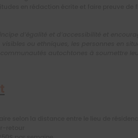
tudes en rédaction écrite et faire preuve de fl
incipe d’égalité et d’accessibilité et encour
 visibles ou ethniques, les personnes en si
 communautés autochtones à soumettre leu
t
ire selon la distance entre le lieu de résidenc
er-retour
250$ par semaine