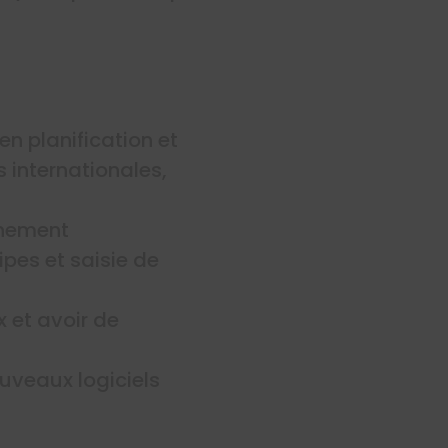
n planification et
 internationales,
énement
ipes et saisie de
x et avoir de
uveaux logiciels