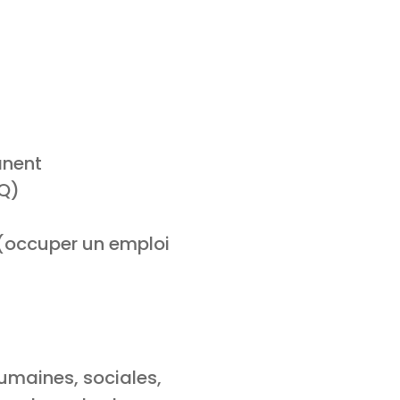
anent
MQ)
 (occuper un emploi
umaines, sociales,