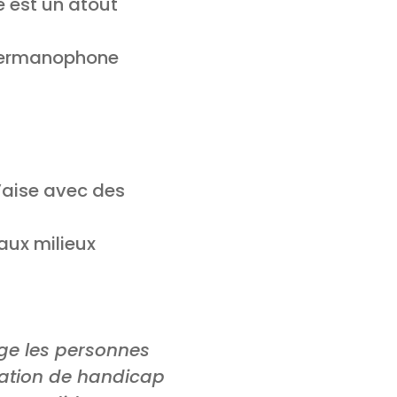
e est un atout
 germanophone
l’aise avec des
aux milieux
age les personnes
tuation de handicap