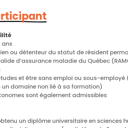
articipant
lité
5 ans
dien ou détenteur du statut de résident perm
 valide d’assurance maladie du Québec (RA
c
 études et être sans emploi ou sous-employé
 un domaine non lié à sa formation)
autonomes sont également admissibles
btenu un diplôme universitaire en sciences h