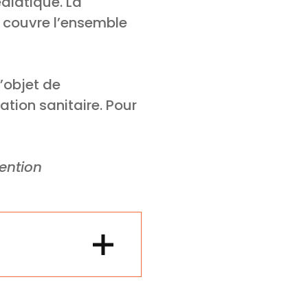
édiatique. La
n, couvre l’ensemble
l’objet de
ation sanitaire. Pour
tention