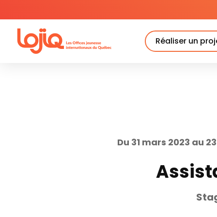
Skip
to
content
Réaliser un proj
Du 31 mars 2023 au 23
Assist
Sta