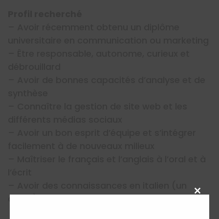
Profil recherché
– Avoir récemment obtenu un diplôme
universitaire en communication ou marketing
– Être responsable, autonome, curieux et
débrouillard
– Avoir de bonnes capacités d’analyse et de
synthèse
– Connaître la gestion de site web et les
différents médias sociaux
– Avoir un bon esprit d’équipe et s’intégrer
facilement à de nouveaux milieux
– Maîtriser le français et l’anglais à l’oral et à
l’écrit
– Avoir des connaissances en italien (un
atout)
Close
this