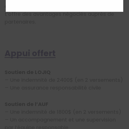
engagés dans une démarche de mobilité et
t’offre des avantages négociés auprès de
partenaires.
Appui offert
Soutien de LOJIQ
– Une indemnité de 2400$ (en 2 versements)
– Une assurance responsabilité civile
Soutien de l’AUF
– Une indemnité de 1800$ (en 2 versements)
– Un accompagnement et une supervision
par l’équipe responsable