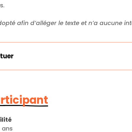
s.
opté afin d’alléger le texte et n’a aucune in
tuer
articipant
lité
5 ans