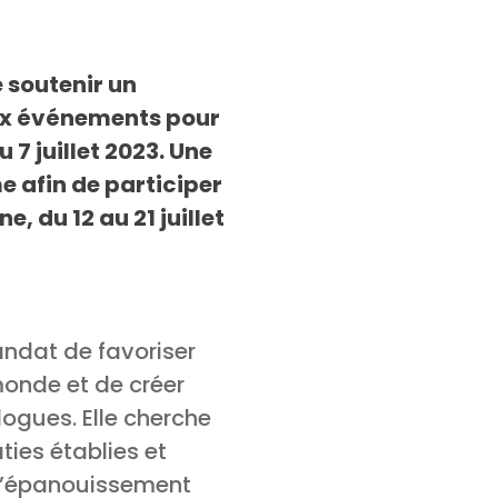
 soutenir un
aux événements pour
 7 juillet 2023. Une
e afin de participer
, du 12 au 21 juillet
ndat de favoriser
monde et de créer
ogues. Elle cherche
ties établies et
à l’épanouissement