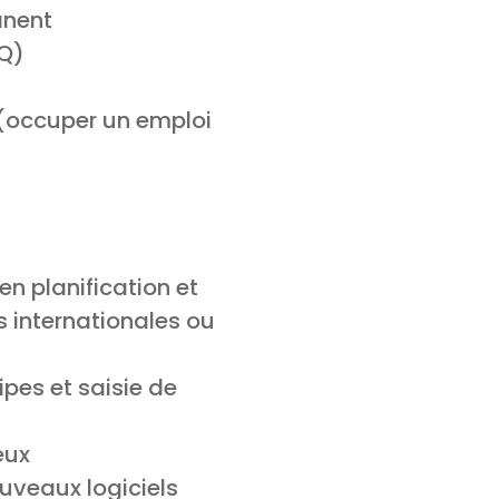
anent
MQ)
 (occuper un emploi
n planification et
s internationales ou
ipes et saisie de
eux
uveaux logiciels