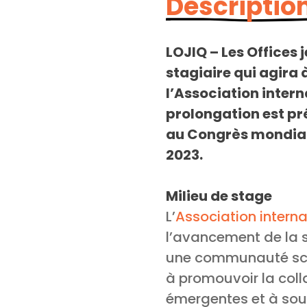
Description
LOJIQ – Les Offices
stagiaire qui agira
l’Association interna
prolongation est pré
au Congrès mondial q
2023.
Milieu de stage
L’
Association interna
l’avancement de la s
une communauté scien
à promouvoir la coll
émergentes et à sout