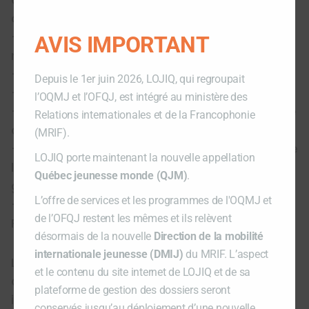
modu
catalan est un atout)
– Avoir de très bonnes qualités
AVIS IMPORTANT
rédactionnelles et capacités relationnelles
– Avoir le sens du travail en équipe
Depuis le 1er juin 2026, LOJIQ, qui regroupait
– Maîtriser l’utilisation des médias sociaux
l’OQMJ et l’OFQJ, est intégré au ministère des
– Être autonome et avoir une bonne capacité
Relations internationales et de la Francophonie
d’adaptation
(MRIF).
– Avoir de bonnes compétences au niveau de
LOJIQ porte maintenant la nouvelle appellation
l’organisation, de la planification, et de la
Québec jeunesse monde (QJM)
.
gestion des priorités
L’offre de services et les programmes de l'OQMJ et
– Maîtriser la suite Office (Word, Excel,
de l’OFQJ restent les mêmes et ils relèvent
PowerPoint)
désormais de la nouvelle
Direction de la mobilité
internationale jeunesse (DMIJ)
du MRIF. L’aspect
LOJIQ souscrit au principe d’égalité et
et le contenu du site internet de LOJIQ et de sa
d’accessibilité et encourage les personnes
plateforme de gestion des dossiers seront
issues des minorités visibles ou ethniques, les
conservés jusqu’au déploiement d’une nouvelle