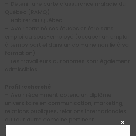
– Détenir une carte d’assurance maladie du
Québec (RAMQ)
– Habiter au Québec
– Avoir terminé ses études et être sans
emploi ou sous-employé (occuper un emploi
à temps partiel dans un domaine non lié à sa
formation)
– Les travailleurs autonomes sont également
admissibles
Profil recherché
– Avoir récemment obtenu un diplôme
universitaire en communication, marketing,
relations publiques, relations internationales
ou tout autre domaine pertinent
Close
– Maîtriser le français, l’anglais et l’espagnol
this
à l’oral et à l’écrit (la connaissance du