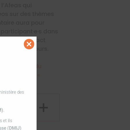
l’Afeas qui
déos sur des thèmes
ntaire aura pour
s participant·e·s dans
 point de contact
 liés au concours.
Close
this
module
 la jeunesse du
 financement
«
ministère des
M)
.
 et ils
esse (DMIJ)