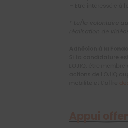
– Être intéressé·e à 
* Le/la volontaire a
réalisation de vidéos
Adhésion à la Fonda
Si ta candidature es
LOJIQ, être membre d
actions de LOJIQ au
mobilité et t’offre
de
Appui offer