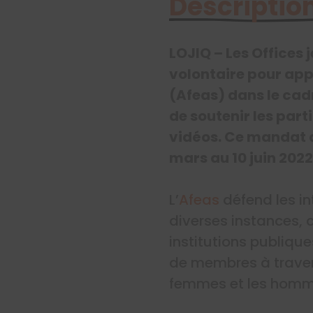
Description
LOJIQ – Les Offices
volontaire pour app
(Afeas) dans le cad
de soutenir les part
vidéos. Ce mandat d
mars au 10 juin 2022
L’
Afeas
défend les i
diverses instances,
institutions publiqu
de membres à travers 
femmes et les homm