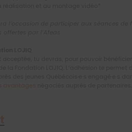
la réalisation et au montage vidéo*
ura l’occasion de participer aux séances de 
 offertes par l’Afeas
tion LOJIQ
t acceptée, tu devras, pour pouvoir bénéficie
e la Fondation LOJIQ. L’adhésion te permet d
près des jeunes Québécois·e·s engagé·e·s d
s avantages
négociés auprès de partenaires.
t