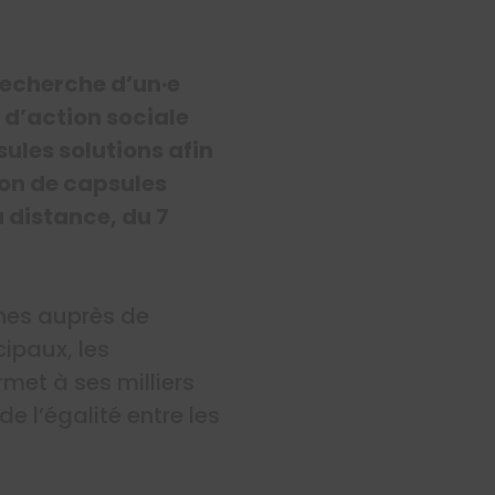
recherche d’un·e
 d’action sociale
ules solutions afin
tion de capsules
 distance, du 7
nes auprès de
ipaux, les
met à ses milliers
e l’égalité entre les