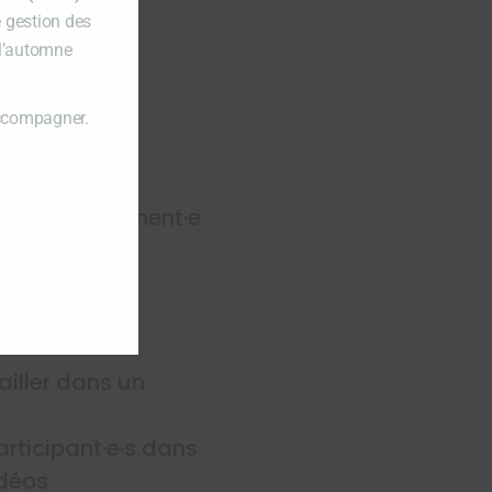
e gestion des
 l’automne
accompagner.
ident·e permanent·e
MQ)
vailler dans un
articipant·e·s dans
idéos