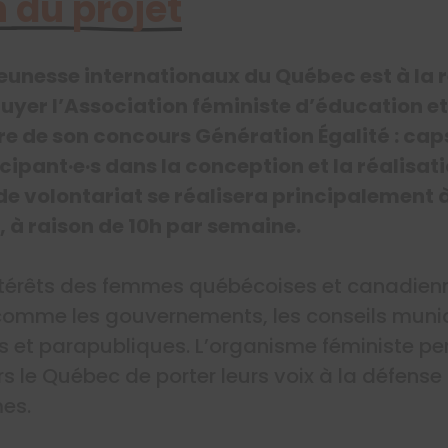
 du projet
 jeunesse internationaux du Québec est à la 
uyer l’Association féministe d’éducation et
re de son concours Génération Égalité : caps
icipant·e·s dans la conception et la réalisa
e volontariat se réalisera principalement à
, à raison de 10h par semaine.
ntérêts des femmes québécoises et canadien
 comme les gouvernements, les conseils munic
es et parapubliques. L’organisme féministe per
le Québec de porter leurs voix à la défense d
es.