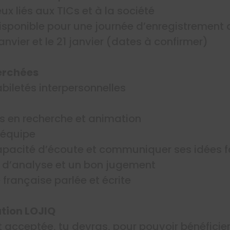
eux liés aux TICs et à la société
isponible pour une journée d’enregistrement
janvier et le 21 janvier (dates à confirmer)
erchées
biletés interpersonnelles
s en recherche et animation
n équipe
apacité d’écoute et communiquer ses idées 
t d’analyse et un bon jugement
 française parlée et écrite
tion LOJIQ
t acceptée, tu devras, pour pouvoir bénéficie