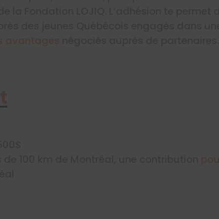
e la Fondation LOJIQ. L’adhésion te permet d
uprès des jeunes Québécois engagés dans u
s avantages
négociés auprès de partenaires.
t
 500$
us de 100 km de Montréal, une contribution
pou
éal