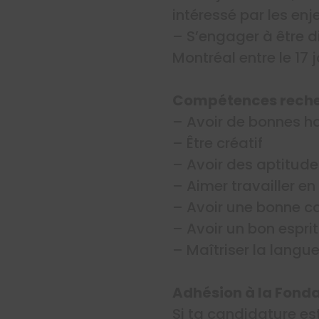
intéressé par les enj
– S’engager à être d
Montréal entre le 17 
Compétences rech
– Avoir de bonnes ha
– Être créatif
– Avoir des aptitude
– Aimer travailler e
– Avoir une bonne c
– Avoir un bon espri
– Maîtriser la langue
Adhésion à la Fonda
Si ta candidature es