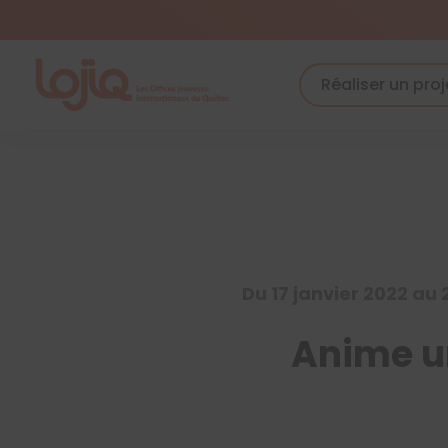
Skip
to
content
Réaliser un proj
Du 17 janvier 2022 au 
Anime un