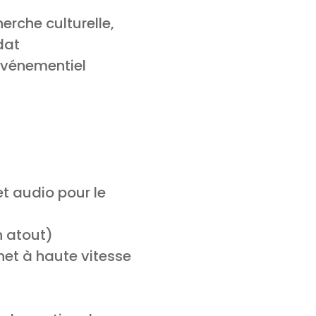
rche culturelle,
dat
 événementiel
t audio pour le
n atout)
net à haute vitesse