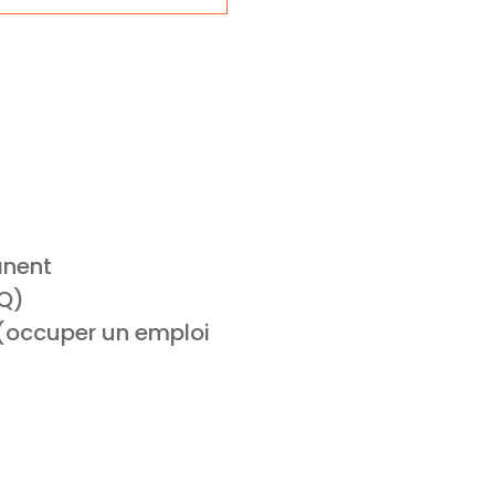
anent
MQ)
 (occuper un emploi