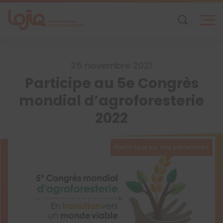
Skip
to
content
25 novembre 2021
Participe au 5e Congrès
mondial d’agroforesterie
2022
Pleins feux sur nos partenaires