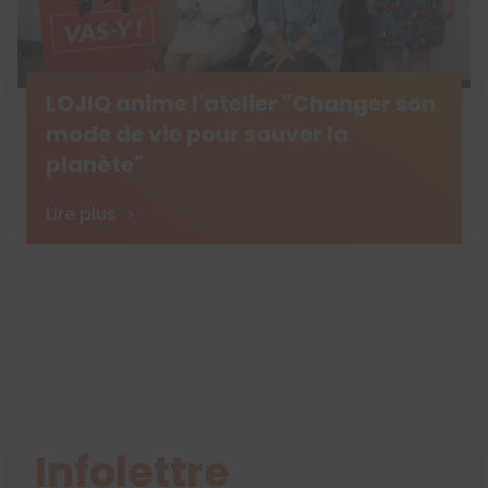
LOJIQ anime l'atelier "Changer son
mode de vie pour sauver la
planète"
Lire plus
Infolettre