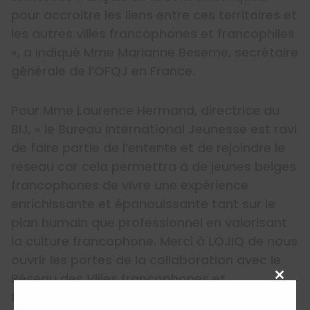
pour accroitre les liens entre ces territoires et
les autres villes francophones et francophiles
», a indiqué Mme Marianne Beseme, secrétaire
générale de l’OFQJ en France.
Pour Mme Laurence Hermand, directrice du
BIJ, « le Bureau International Jeunesse est ravi
de faire partie de l’entente et de rejoindre le
réseau car cela permettra à de jeunes belges
francophones de vivre une expérience
enrichissante et épanouissante tant sur le
plan humain que professionnel en valorisant
la culture francophone. Merci à LOJIQ de nous
ouvrir les portes de la collaboration avec le
Réseau des Villes francophones et
Close
francophiles d’Amérique ».
this