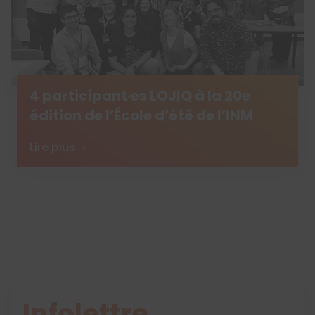
4 participant·es LOJIQ à la 20e
édition de l’École d’été de l’INM
Lire plus
Infolettre