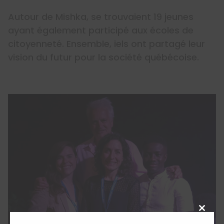
Autour de Mishka, se trouvaient 19 jeunes
ayant également participé aux écoles de
citoyenneté. Ensemble, iels ont partagé leur
vision du futur pour la société québécoise.
Close