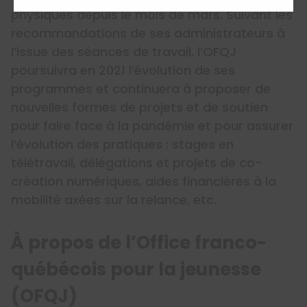
physiques depuis le mois de mars. Suivant les
recommandations de ses administrateurs à
l’issue des séances de travail, l’OFQJ
poursuivra en 2021 l’évolution de ses
programmes et continuera à proposer de
nouvelles formes de projets et de soutien
pour faire face à la pandémie et pour assurer
l’évolution des pratiques : stages en
télétravail, délégations et projets de co-
création numériques, aides financières à la
mobilité axées sur la relance, etc.
À propos de l’Office franco-
québécois pour la jeunesse
(OFQJ)