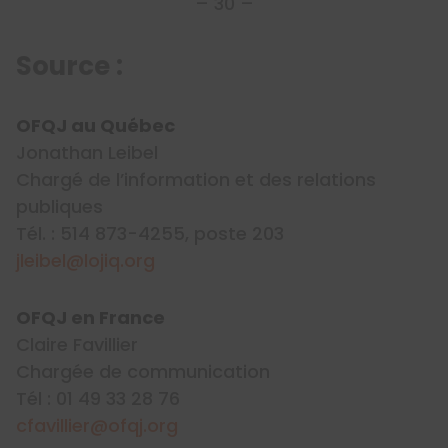
– 30 –
Source :
OFQJ au Québec
Jonathan Leibel
Chargé de l’information et des relations
publiques
Tél. : 514 873-4255, poste 203
jleibel@lojiq.org
OFQJ en France
Claire Favillier
Chargée de communication
Tél : 01 49 33 28 76
cfavillier@ofqj.org