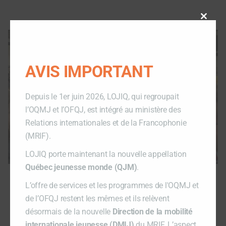
Close
this
modu
AVIS IMPORTANT
Depuis le 1er juin 2026, LOJIQ, qui regroupait
l’OQMJ et l’OFQJ, est intégré au ministère des
Relations internationales et de la Francophonie
(MRIF).
LOJIQ porte maintenant la nouvelle appellation
Québec jeunesse monde (QJM)
.
L’offre de services et les programmes de l'OQMJ et
de l’OFQJ restent les mêmes et ils relèvent
désormais de la nouvelle
Direction de la mobilité
internationale jeunesse (DMIJ)
du MRIF. L’aspect