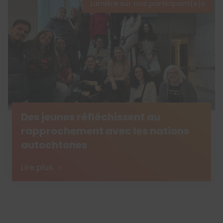
Lumière sur nos participant(e)s
Des jeunes réfléchissent au
rapprochement avec les nations
autochtones
Lire plus