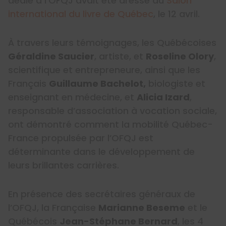
dédié à l’OFQJ avait été dressé au
Salon
international du livre de Québec
, le 12 avril.
À travers leurs témoignages, les Québécoises
Géraldine Saucier
, artiste, et
Roseline Olory
,
scientifique et entrepreneure, ainsi que les
Français
Guillaume Bachelot,
biologiste et
enseignant en médecine, et
Alicia Izard
,
responsable d’association à vocation sociale,
ont démontré comment la mobilité Québec-
France propulsée par l’OFQJ est
déterminante dans le développement de
leurs brillantes carrières.
En présence des secrétaires généraux de
l’OFQJ, la Française
Marianne Beseme
et le
Québécois
Jean-Stéphane Bernard
, les 4