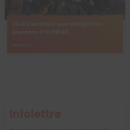
LOJIQ soutient une délégation
jeunesse à la REF23
Lire plus
Infolettre