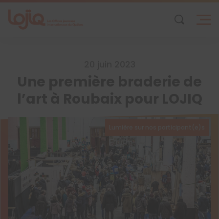
Skip
to
content
20 juin 2023
Une première braderie de
l’art à Roubaix pour LOJIQ
Lumière sur nos participant(e)s