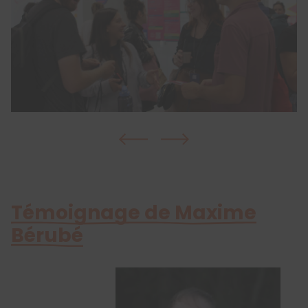
Témoignage de Maxime
Bérubé