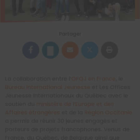
Partager
La collaboration entre l’
OFQJ en France
, le
Bureau International Jeunesse
et Les Offices
Jeunesse Internationaux du Québec avec le
soutien du
ministère de l’Europe et des
Affaires étrangères
et de la
Région Occitanie
a permis de réunir 30 jeunes engagés et
porteurs de projets francophones. Venus de
France, du Québec, de Belgique ainsi que