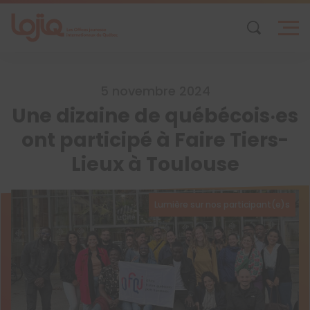
Skip
to
content
5 novembre 2024
Une dizaine de québécois‧es
ont participé à Faire Tiers-
Lieux à Toulouse
Lumière sur nos participant(e)s