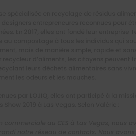
se spécialisée en recyclage de résidus aliment
es designers entrepreneures reconnues pour ê
es. En 2017, elles ont fondé leur entreprise Te
e au compostage à tous les individus qui souh
ement, mais de manière simple, rapide et sans
recycleur d’aliments, les citoyens peuvent fa
cyclant leurs déchets alimentaires sans vivre 
nt les odeurs et les mouches.
tenues par LOJIQ, elles ont participé à la mi
 Show 2019 à Las Vegas. Selon Valérie :
on commerciale au CES à Las Vegas, nous a
randi notre réseau de contacts. Nous avons f