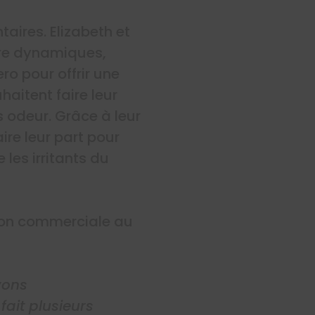
aires. Elizabeth et
tre dynamiques,
ro pour offrir une
aitent faire leur
 odeur. Grâce à leur
ire leur part pour
les irritants du
ssion commerciale au
vons
ait plusieurs