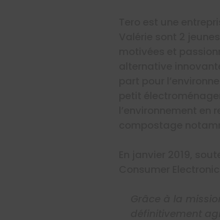
Tero est une entrepri
Valérie sont 2 jeun
motivées et passionné
alternative innovant
part pour l’environn
petit électroménager 
l’environnement en re
compostage notamme
En janvier 2019, sou
Consumer Electronics
Grâce à la missi
définitivement ag