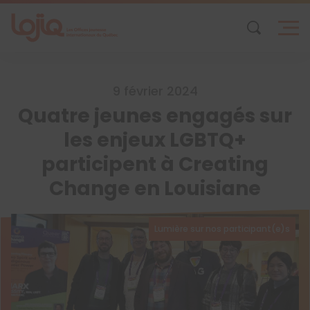
Skip
to
content
9 février 2024
Quatre jeunes engagés sur
les enjeux LGBTQ+
participent à Creating
Change en Louisiane
Lumière sur nos participant(e)s