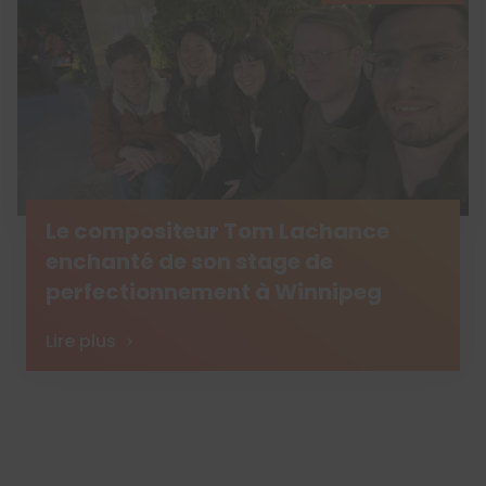
Le compositeur Tom Lachance
enchanté de son stage de
perfectionnement à Winnipeg
Lire plus