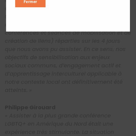
Fermer
anti-queer en 2024 afin d’élaborer nos
stratégies de résistance. Au final, c’est à plus
de 10 activités (ateliers, instituts,
conférences et séances de mobilisation et de
création de liens) réparties sur les 4 jours
que nous avons pu assister. En ce sens, nos
objectifs de sensibilisation aux enjeux
sociaux communs, d’engagement actif et
d’apprentissage interculturel applicable à
notre contexte local ont définitivement été
atteints. »
Philippe Girouard
« Assister à la plus grande conférence
LGBTQ+ en Amérique du Nord était une
expérience très stimulante. La situation