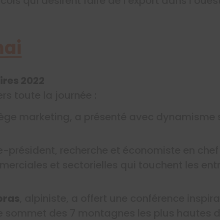
ois qui désirent faire de l’export dans l’oue
mai
ires 2022
rs toute la journée :
atège marketing, a présenté avec dynamisme s
ce-président, recherche et économiste en che
erciales et sectorielles qui touchent les ent
pras
, alpiniste, a offert une conférence inspir
 le sommet des 7 montagnes les plus hautes 