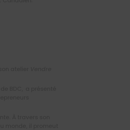
st Canadien.
on atelier
Vendre
f de BDC, a présenté
repreneurs
ante. À
travers son
du monde, il promeut