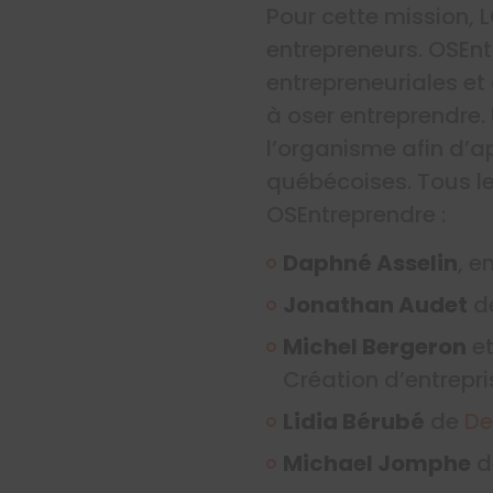
Pour cette mission, 
entrepreneurs. OSEntr
entrepreneuriales et 
à oser entreprendre.
l’organisme afin d’
québécoises. Tous le
OSEntreprendre :
Daphné Asselin
, e
Jonathan Audet
d
Michel Bergeron
e
Création d’entrepri
Lidia Bérubé
de
De
Michael Jomphe
d