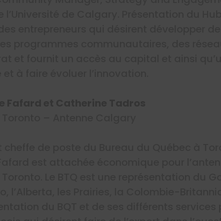
e l’Université de Calgary.
Présentation du Hub
des entrepreneurs qui désirent développer de
es programmes communautaires, des réseaux 
t et fournit un accès au capital et ainsi qu’
 et à faire évoluer l’innovation.
ie
Fafard
et Catherine
Tadros
 Toronto – Antenne Calgary
t
cheffe de poste du Bureau du Québec à To
 Fafard est attachée économique pour l’ante
Toronto. Le BTQ est une représentation du 
, l’Alberta, les Prairies, la Colombie-Britanniq
ntation du BQT et de ses différents services 