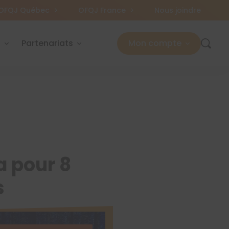
OFQJ Québec
OFQJ France
Nous joindre
s
Partenariats
Mon compte
a pour 8
s