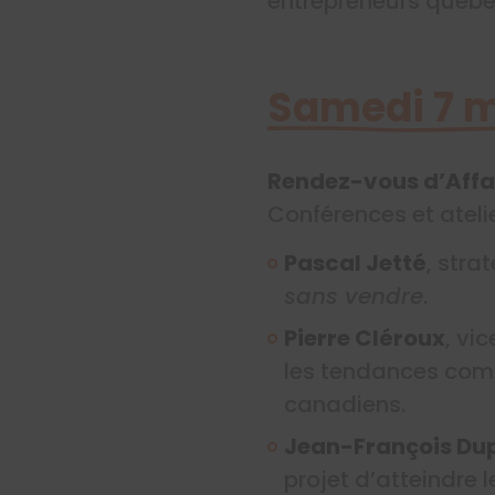
entrepreneurs québéc
Samedi 7 
Rendez-vous d’Affa
Conférences et atelie
Pascal Jetté
, str
sans vendre
.
Pierre Cléroux
, vi
les tendances comm
canadiens.
Jean-François Du
projet d’atteindre