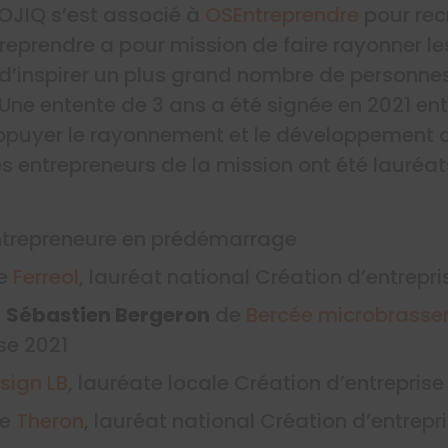
LOJIQ s’est associé à
OSEntreprendre
pour recr
eprendre a pour mission de faire rayonner les
d’inspirer un plus grand nombre de personnes 
 Une entente de 3 ans a été signée en 2021 ent
appuyer le rayonnement et le développement d
s entrepreneurs de la mission ont été lauréat
ntrepreneure en prédémarrage
e
Ferreol
, lauréat national Création d’entrepri
t
Sébastien Bergeron
de
Bercée microbrasser
se 2021
sign LB
, lauréate locale Création d’entreprise
e
Theron
, lauréat national Création d’entrepr