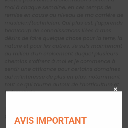
moi à chaque semaine, en ces temps de
remise en cause au niveau de ma carrière de
musicien/technicien. Qui plus est, j’apprends
beaucoup de connaissances liées à mes
désirs de faire quelque chose pour la terre, la
nature et pour les autres. Je suis maintenant
au milieu d’un croisement duquel plusieurs
chemins s’offrent à moi et je commence à
sentir une attirance pour certains domaines
qui m’intéresse de plus en plus, notamment
tout ce qui tourne autour de l’horticulture et
la foresterie. »
Close
this
modu
Il encourage ceux qui hésitent à faire un
premier pas :
AVIS IMPORTANT