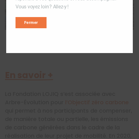
Vous voyez loin ? Allez-y !
Fermer
En savoir +
La Fondation LOJIQ s’est associée avec
Arbre-Évolution pour
l’Objectif zéro carbone
qui permet à nos participants de compenser,
de manière totale ou partielle, les émissions
de carbone générées dans le cadre de la
réalisation de leur projet de mobilité. En 2020,