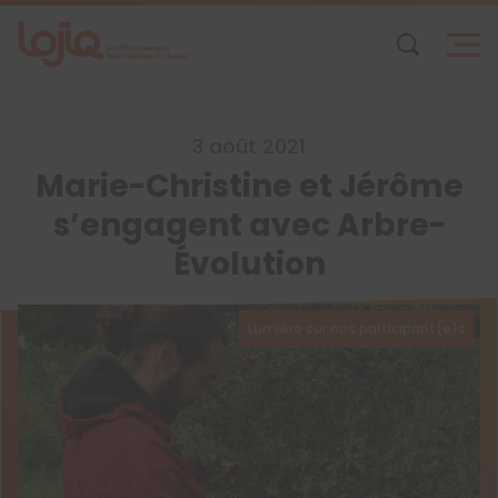
Skip
to
content
3 août 2021
Marie-Christine et Jérôme
s’engagent avec Arbre-
Évolution
Lumière sur nos participant(e)s