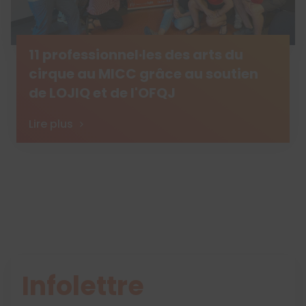
11 professionnel·les des arts du
cirque au MICC grâce au soutien
de LOJIQ et de l'OFQJ
Lire plus
Infolettre