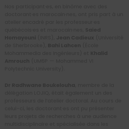
Nos participant·es, en binôme avec des
doctorant·es marocain·nes, ont pris part à un
atelier encadré par les professeur·es
québécois·es et marocain·nes,
Saied
Homayouni
(INRS),
Jean Cadieux
(Université
de Sherbrooke),
Bahi Lahcen
(École
Mohammedia des Ingénieurs) et
Khalid
Amrouch
(UM6P — Mohammed VI
Polytechnic University).
Dr Radhwane Boukelouha
, membre de la
délégation LOJIQ, était également un des
professeurs de l’atelier doctoral. Au cours de
celui-ci, les doctorant·es ont pu présenter
leurs projets de recherches à une audience
multidisciplinaire et spécialisée dans les