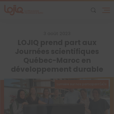
Skip
to
content
3 août 2023
LOJIQ prend part aux
Journées scientifiques
Québec-Maroc en
développement durable
Lumière sur nos participant(e)s