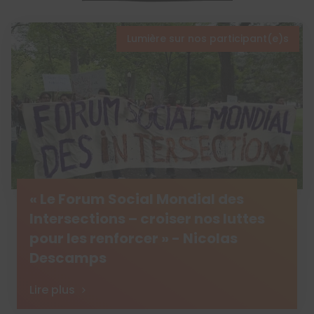
Lumière sur nos participant(e)s
« Le Forum Social Mondial des
Intersections – croiser nos luttes
pour les renforcer » - Nicolas
Descamps
Lire plus