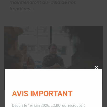
maintiendront au-delà de nos
frontières.
»
Close
this
modu
AVIS IMPORTANT
Depuis le 1er juin 2026, LOJIQ, qui regroupait