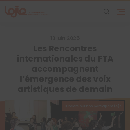
Skip
to
content
13 juin 2025
Les Rencontres
internationales du FTA
accompagnent
l’émergence des voix
artistiques de demain
Lumière sur nos participant(e)s