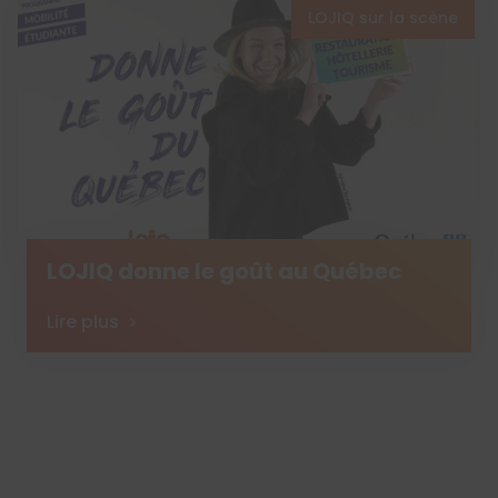
LOJIQ sur la scène
LOJIQ donne le goût au Québec
Lire plus