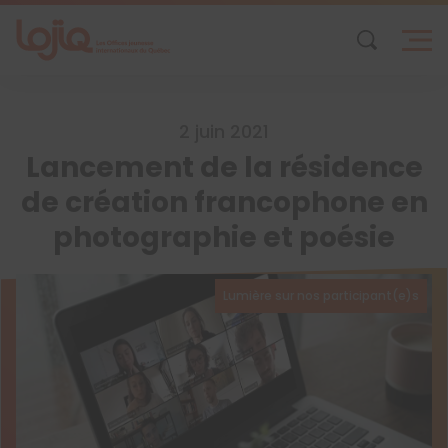
Skip
to
content
2 juin 2021
Lancement de la résidence
de création francophone en
photographie et poésie
Lumière sur nos participant(e)s