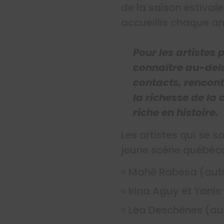
de la saison estival
accueillis chaque an
Pour les artistes
connaître au-delà
contacts, rencont
la richesse de la
riche en histoire.
Les artistes qui se 
jeune scène québéco
Mahé Rabesa (autri
Irina Aguy et Yanis
Léa Deschênes (au