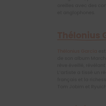
oreilles avec des co
et anglophones.
Thélonius 
Thélonius García
est
de son album Marche
rêve éveillé, révéla
L’artiste a tissé un 
français et la riche
Tom Jobim et Ryuic