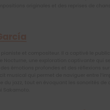
mpositions originales et des reprises de cha
García
 pianiste et compositeur. Il a captivé le publ
 Nocturne, une exploration captivante qui 
nt des émotions profondes et des réflexions su
récit musical qui permet de naviguer entre l’
sse du jazz, tout en évoquant les sonorités de
hi Sakamoto.