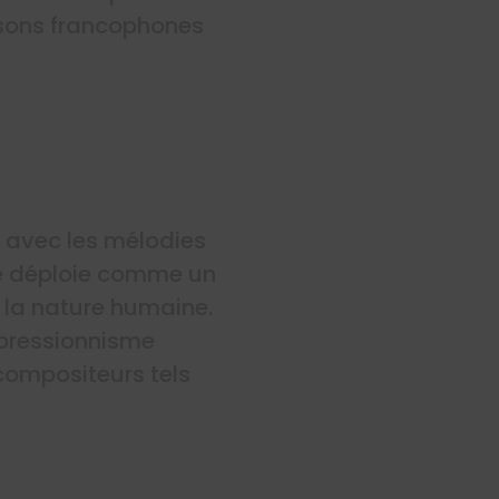
nsons francophones
ic avec les mélodies
se déploie comme un
r la nature humaine.
impressionnisme
 compositeurs tels