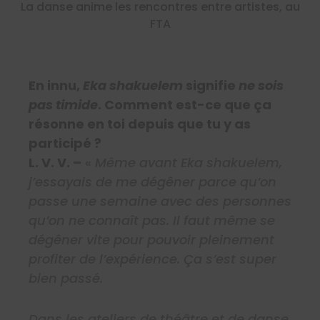
La danse anime les rencontres entre artistes, au
FTA
En innu,
Eka shakuelem
signifie
ne sois
pas timide
. Comment est-ce que ça
résonne en toi depuis que tu y as
participé ?
L. V. V. –
«
Même avant Eka shakuelem,
j’essayais de me dégêner parce qu’on
passe une semaine avec des personnes
qu’on ne connaît pas. Il faut même se
dégêner vite pour pouvoir pleinement
profiter de l’expérience. Ça s’est super
bien passé.
Dans les ateliers de théâtre et de danse,