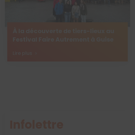
À la découverte de tiers-lieux au
Festival Faire Autrement à Guise
Lire plus
Infolettre