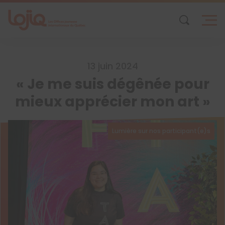
Skip
to
content
13 juin 2024
« Je me suis dégênée pour
mieux apprécier mon art »
Lumière sur nos participant(e)s