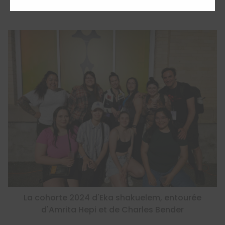
La cohorte 2024 d'Eka shakuelem, entourée
d'Amrita Hepi et de Charles Bender