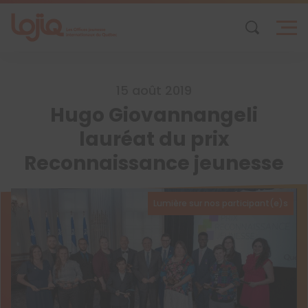
Skip
to
content
15 août 2019
Hugo Giovannangeli
lauréat du prix
Reconnaissance jeunesse
Lumière sur nos participant(e)s