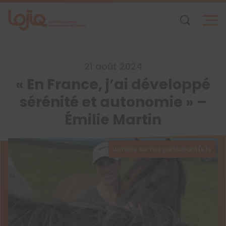
Skip
to
content
21 août 2024
« En France, j’ai développé
sérénité et autonomie » –
Émilie Martin
Lumière sur nos participant(e)s