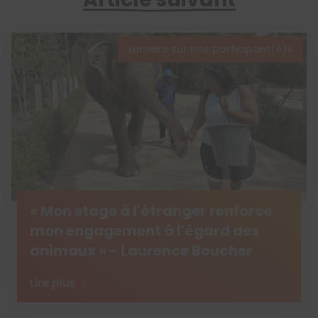
Lumière sur nos participant(e)s
« Mon stage à l'étranger renforce
mon engagement à l'égard des
animaux » - Laurence Boucher
Lire plus