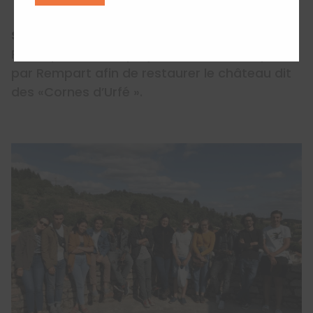
Simon Gladu
Participation à un projet de volontariat porté
par Rempart afin de restaurer le château dit
des «Cornes d’Urfé ».