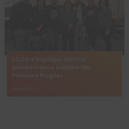
LOJIQ s’implique dans la
persévérance scolaire des
Premiers Peuples
Lire plus