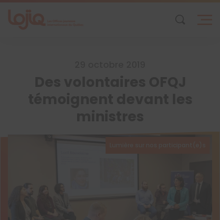
Skip
to
content
29 octobre 2019
Des volontaires OFQJ
témoignent devant les
ministres
Lumière sur nos participant(e)s