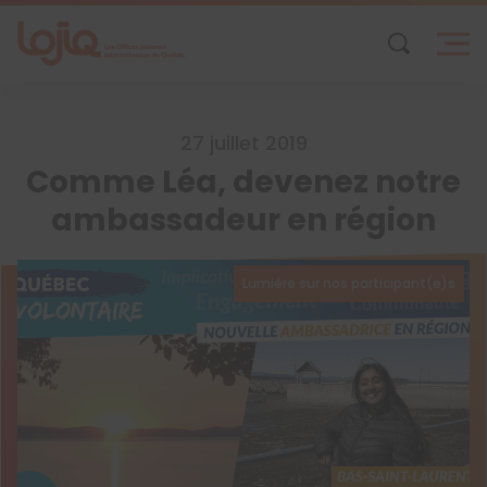
Skip
to
content
27 juillet 2019
Comme Léa, devenez notre
ambassadeur en région
Lumière sur nos participant(e)s