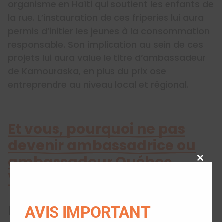
organisme en Haïti qui soutient les enfants de
la rue. L’instauration de ces friperies lui aura
permis d’initier les jeunes à la consommation
responsable. Son implication au sein de ces
projets lui aura value le titre d’ambassadeur
de Kamouraska, en plus du prix ose
entreprendre au niveau local et régional.
Et vous, pourquoi ne pas
devenir ambassadrice ou
ambassadeur Québec
Close
Volontaire ?
this
modu
LOJIQ recherche encore des
AVIS IMPORTANT