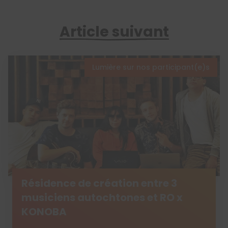
Article suivant
Lumière sur nos participant(e)s
Résidence de création entre 3
musiciens autochtones et RO x
KONOBA