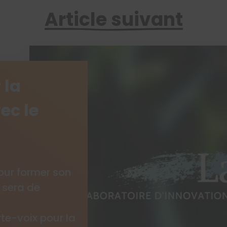
Article suivant
 la
ec le
our former son
 sera de
e-voix pour la