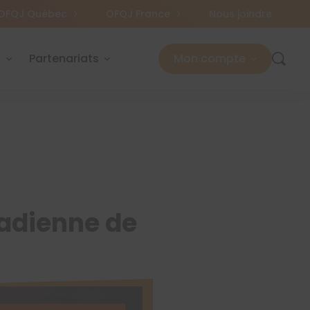
OFQJ Québec
OFQJ France
Nous joindre
s
Partenariats
Mon compte
nadienne de