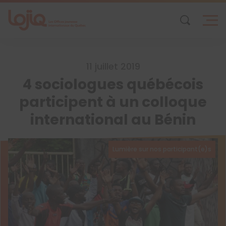
Skip
to
content
11 juillet 2019
4 sociologues québécois
participent à un colloque
international au Bénin
Lumière sur nos participant(e)s