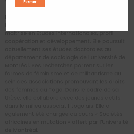
Fermer
Maude Jodoin-Léveillée
Maude Jodoin Léveillée est diplômée d’une
maitrise en Études internationales, profil
coopération et développement. Elle poursuit
actuellement ses études doctorales au
département de sociologie de l’Université de
Montréal. Ses recherches portent sur les
formes de féminisme et de militantisme au
sein des associations promouvant les droits
des femmes au Togo. Dans le cadre de sa
thèse, elle collabore avec des jeunes actifs
dans le milieu associatif togolais. Elle a
également été chargée du cours « Sociétés
africaines en mutation » offert par l’Université
de Montréal.