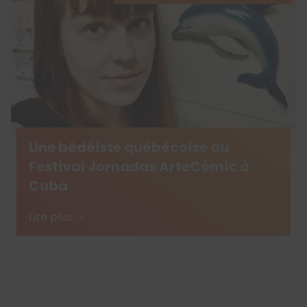
Une bédéiste québécoise au
Festival Jornadas ArteCómic à
Cuba
Lire plus