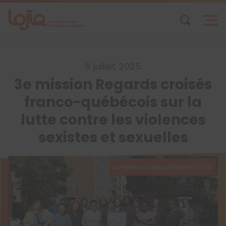
Skip
to
content
9 juillet 2025
3e mission Regards croisés
franco-québécois sur la
lutte contre les violences
sexistes et sexuelles
Lumière sur nos participant(e)s