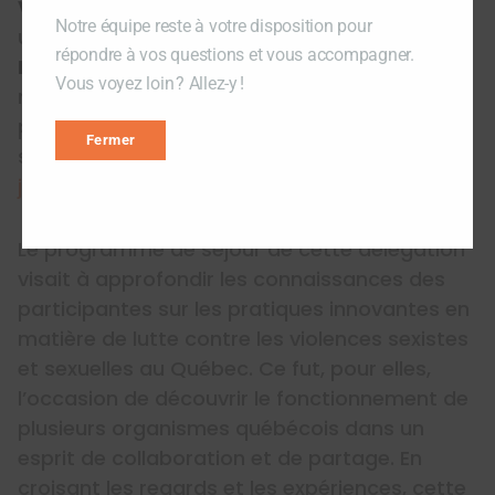
Vendredi 6 juin
: Clôture de la mission avec
Notre équipe reste à votre disposition pour
une présentation de Me
Andrée-Anne
répondre à vos questions et vous accompagner.
Perreault-Girard
, avocate conseil et
Vous voyez loin ? Allez-y !
responsable de déploiement de la mise en
place des tribunaux spécialisés en violences
Fermer
sexuelles et violences conjugales au
Palais de
justice de Montréal
.
Le programme de séjour de cette délégation
visait à approfondir les connaissances des
participantes sur les pratiques innovantes en
matière de lutte contre les violences sexistes
et sexuelles au Québec. Ce fut, pour elles,
l’occasion de découvrir le fonctionnement de
plusieurs organismes québécois dans un
esprit de collaboration et de partage. En
croisant les regards et les expériences, cette