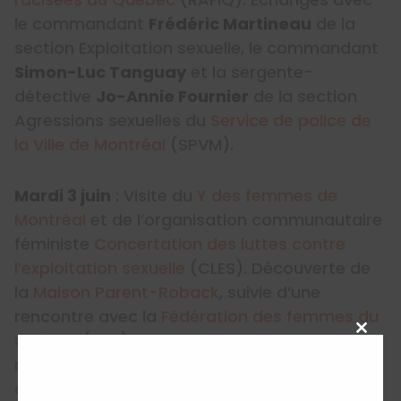
le commandant
Frédéric Martineau
de la
section Exploitation sexuelle, le commandant
Simon-Luc Tanguay
et la sergente-
détective
Jo-Annie Fournier
de la section
Agressions sexuelles du
Service de police de
la Ville de Montréal
(SPVM).
Mardi 3 juin
: Visite du
Y des femmes de
Montréal
et de l’organisation communautaire
féministe
Concertation des luttes contre
l’exploitation sexuelle
(CLES). Découverte de
la
Maison Parent-Roback
, suivie d’une
rencontre avec la
Fédération des femmes du
Québec
(FFQ) et le
Regroupement des
Close
this
maisons pour femmes victimes de violences
modu
conjugales
.