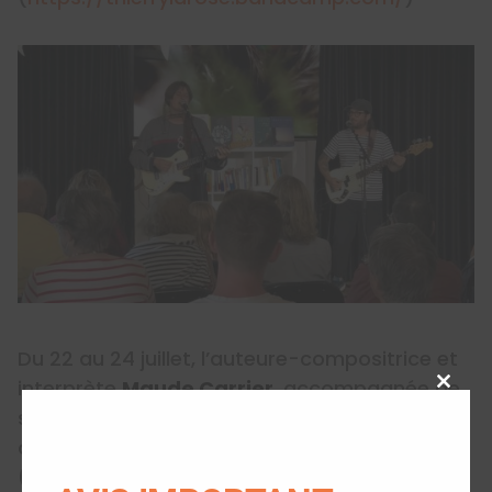
Du 22 au 24 juillet, l’auteure-compositrice et
interprète
Maude Carrier
, accompagnée de
Close
sa guitare acoustique, a proposé des
this
chansons folks au son de sa voix délicate.
modu
(
https://maudecarrier.bandcamp.com/
)