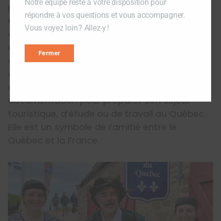
Notre équipe reste à votre disposition pour
pourront également rencontrer
Mathilde et
répondre à vos questions et vous accompagner.
Camille
, 2 médiatrices culturelles qui les
Vous voyez loin ? Allez-y !
accueilleront dans la MQSM pour leur faire
découvrir le Québec, sa culture et ses
Fermer
attraits. Inaugurée en 1984, la MQSM propose
des expositions, projections, concerts,
conférences aux visiteurs, ainsi qu’une
documentation pour préparer son séjour
touristique, d’étude ou de travail au Québec.
Elle est un symbole de l’amitié entre le
Québec et la France.