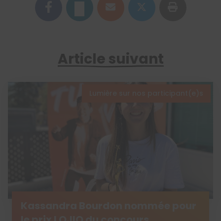
Article suivant
Lumière sur nos participant(e)s
Kassandra Bourdon nommée pour
le prix LOJIQ du concours