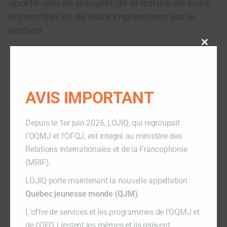
aparté afin de discuter de la nature de leurs
entreprises et de leurs impressions sur le
festival.
Close
this
modu
AVIS IMPORTANT
Depuis le 1er juin 2026, LOJIQ, qui regroupait
l’OQMJ et l’OFQJ, est intégré au ministère des
Relations internationales et de la Francophonie
(MRIF).
LOJIQ porte maintenant la nouvelle appellation
Québec jeunesse monde (QJM)
.
L’offre de services et les programmes de l'OQMJ et
de l’OFQJ restent les mêmes et ils relèvent