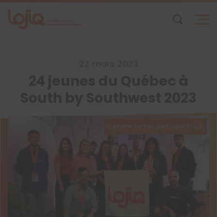
Skip
to
content
22 mars 2023
24 jeunes du Québec à
South by Southwest 2023
Lumière sur nos participant(e)s