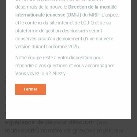
désormais de la nouvelle
Direction de la mobilité
internationale jeunesse (DMIJ)
du MRIF. L’aspect
et le contenu du site internet de LOJIQ et de sa
plateforme de gestion des dossiers seront
conservés jusqu’au déploiement d’une nouvelle
version durant l’automne 2026.
Notre équipe reste à votre disposition pour
répondre à vos questions et vous accompagner.
Vous voyez loin ? Allez-y !
SXSW et ses concerts
Fermer
Qui dit South by Southwest, dit forcément
festival de musique. Nos participant·es ont
bien évidemment pu profiter de cette
expérience de vie pour découvrir (ou
redécouvrir) nombre de groupes musicaux