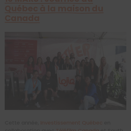
Québec à la maison du
Canada
Cette année,
Investissement Québec
en
collaboration avec
Téléfilm Canada
et South