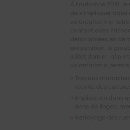
À l’automne 2021, le 
de s’impliquer dans
volontariat via not
contact avec l’asso
défavorisées en déma
préparation, le grou
juillet dernier, afin 
volontariat a permis
Travaux maraichers
récolte des culture
Implication dans une
dons de linges, meu
Nettoyage des rues