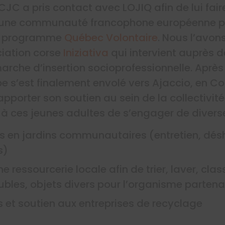
CJC a pris contact avec LOJIQ afin de lui fai
 une communauté francophone européenne pa
re programme
Québec Volontaire
. Nous l’avon
ciation corse
Iniziativa
qui intervient auprès 
rche d’insertion socioprofessionnelle. Après
pe s’est finalement envolé vers Ajaccio, en C
d’apporter son soutien au sein de la collectivit
 à ces jeunes adultes de s’engager de divers
 en jardins communautaires (entretien, dés
s)
 ressourcerie locale afin de trier, laver, class
bles, objets divers pour l’organisme partena
 et soutien aux entreprises de recyclage