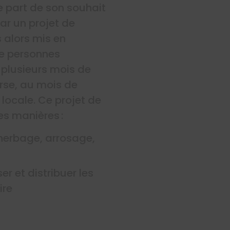
re part de son souhait
r un projet de
s alors mis en
de personnes
 plusieurs mois de
orse, au mois de
é locale. Ce projet de
es manières :
herbage, arrosage,
er et distribuer les
ire