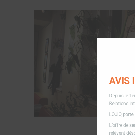
AVIS
Depuis le 1e
Relations in
LOJIQ porte 
L’offre de s
relèvent dés