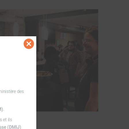
Close
this
module
ministère des
M)
.
 et ils
esse (DMIJ)