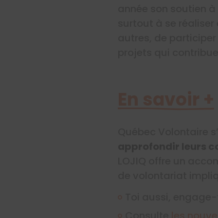
année son soutien à p
surtout à se réalise
autres, de participe
projets qui contrib
En savoir +
Québec Volontaire s
approfondir leurs c
LOJIQ offre un accom
de volontariat impli
Toi aussi, engage-
Consulte
les nouve