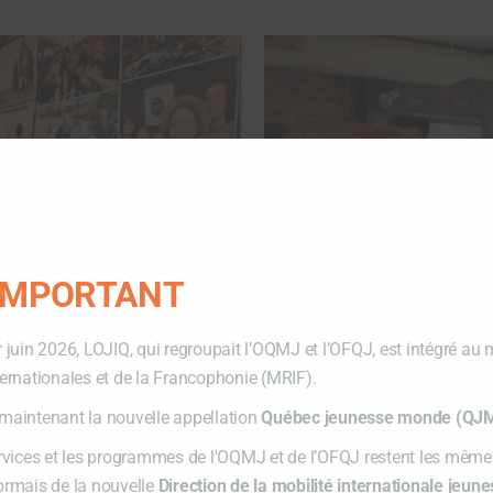
 IMPORTANT
r juin 2026, LOJIQ, qui regroupait l’OQMJ et l’OFQJ, est intégré au 
ternationales et de la Francophonie (MRIF).
maintenant la nouvelle appellation
Québec jeunesse monde (QJ
ervices et les programmes de l'OQMJ et de l’OFQJ restent les mêmes
ormais de la nouvelle
Direction de la mobilité internationale jeun