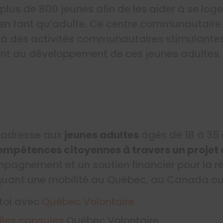
lus de 800 jeunes afin de les aider à se loger
r en tant qu’adulte. Ce centre communautaire
r à des activités communautaires stimulantes
uent au développement de ces jeunes adultes.
’adresse aux
jeunes adultes
âgés de 18 à 35
ompétences citoyennes à travers un projet d’
pagnement et un soutien financier pour la ré
quant une mobilité au Québec, au Canada ou à
toi avec
Québec Volontaire
lles capsules
Québec Volontaire