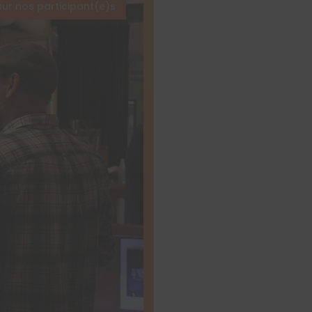
sur nos participant(e)s