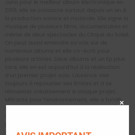
Juno pour le meilleur album électronique en
2019, elle se consacre surtout depuis un an à
la production sonore et musicale. Elle signe la
musique de plusieurs films, documentaires et
même de deux spectacles du Cirque du Soleil.
On peut aussi entendre sa voix sur de
nombreux albums et elle co-écrit pour
plusieurs artistes. Deux albums et un Ep plus
tard, elle en est aujourd’hui à la réalisation
d’un premier projet solo. Laurence vise
toujours à repousser ses limites et à se
réinventer créativement à chaque projet.
Militante pour l’environnement, elle a fondé
ACT (Artistes citoyens en tournée), un
Close
this
mouvement qui fait la promotion de
modu
pratiques écoresponsable dans l’industrie du
spectacle.