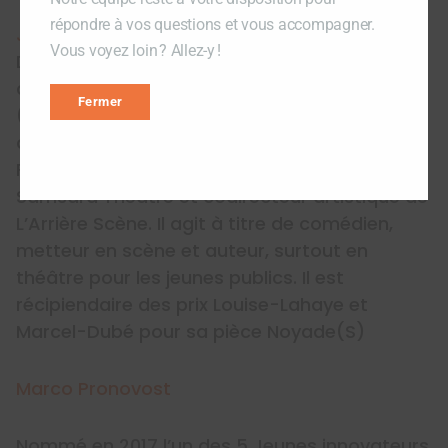
répondre à vos questions et vous accompagner.
Jean-François Guilbault
Vous voyez loin ? Allez-y !
Diplômé en interprétation théâtrale de l’École
de théâtre du Cégep de Saint-Hyacinthe
Fermer
(2008) et détenteur d’une Maîtrise en théâtre
de l’UQAM (complétée en 2020), Jean-
François Guilbault est cofondateur de
Samsara Théâtre et codirecteur artistique de
L’Arrière Scène. Il agit à titre de comédien,
metteur en scène et auteur, surtout en
théâtre pour les jeunes publics. Il est
récipiendaire des prix Louise-Lahaye et
Marcel-Dubé pour sa pièce Noyade(S)
Marco Pronovost
Nommé en 2017 l’un des 5 Jeunes innovateurs