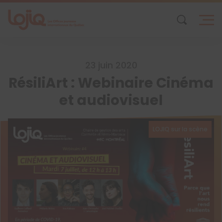
Skip
to
content
23 juin 2020
RésiliArt : Webinaire Cinéma
et audiovisuel
LOJIQ sur la scène