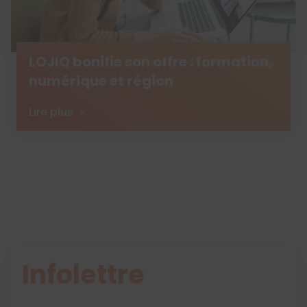
LOJIQ bonifie son offre : formation,
numérique et région
Lire plus
Infolettre