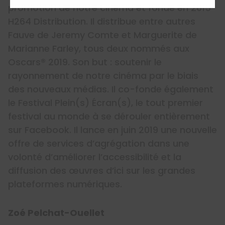
promotion de notre cinéma et fonde en 2015
H264 Distribution. Il distribue entre autres
Fauve de Jeremy Comte et Marguerite de
Marianne Farley, tous deux nommés aux
Oscars® 2019. Son but : soutenir le
rayonnement de notre cinéma par le biais
des nouveaux médias. Il co-fonde également
le Festival Plein(s) Écran(s), le tout premier
festival au monde à se dérouler entièrement
sur Facebook. Il lance en juin 2019 une nouvelle
offre de services d’agrégation dans une
volonté d’améliorer l’accessibilité et la
diffusion des œuvres d’ici sur les grandes
plateformes numériques.
Zoé Pelchat-Ouellet