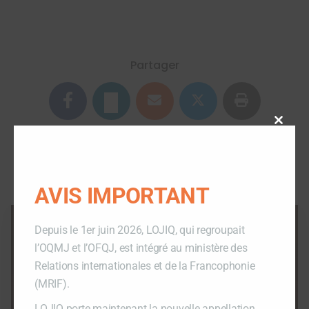
Partager
Close
this
modu
Article suivant
AVIS IMPORTANT
LOJIQ sur la scène
Depuis le 1er juin 2026, LOJIQ, qui regroupait
l’OQMJ et l’OFQJ, est intégré au ministère des
Relations internationales et de la Francophonie
(MRIF).
LOJIQ porte maintenant la nouvelle appellation