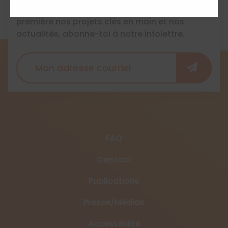
Pour ne rien manquer et recevoir en avant-
première nos projets clés en main et nos
actualités, abonne-toi à notre infolettre.
FAQ
Contact
Publications
Presse/Médias
Accessibilité