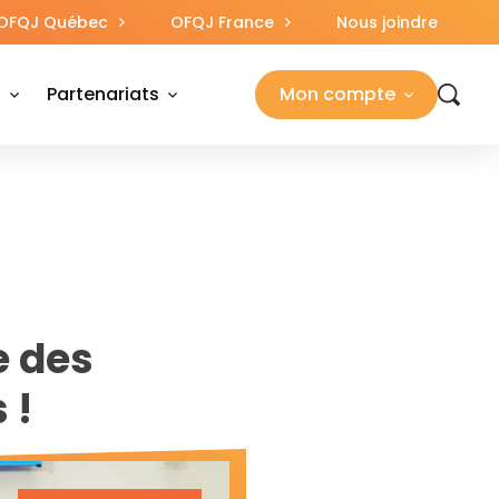
OFQJ Québec
OFQJ France
Nous joindre
s
Partenariats
Mon compte
e des
 !