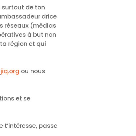
 surtout de ton
u’ambassadeur.drice
tes réseaux (médias
pératives à but non
ta région et qui
iq.org
ou nous
ions et se
e t’intéresse, passe