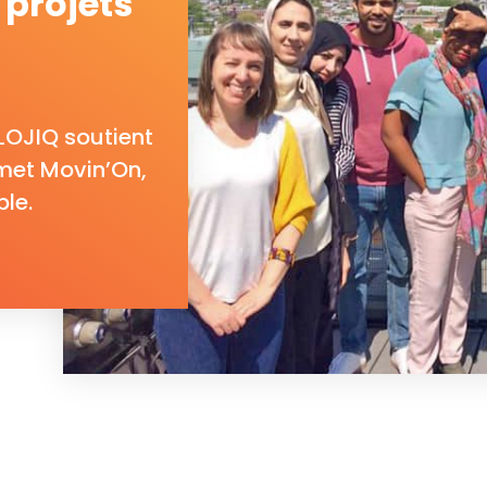
projets
LOJIQ soutient
met Movin’On,
le.