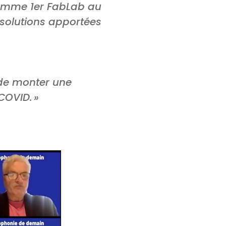
 Comme 1er FabLab au
 solutions apportées
 de monter une
 COVID
. »