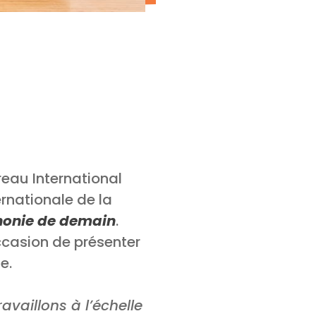
reau International
rnationale de la
honie de demain
.
occasion de présenter
e.
aillons à l’échelle