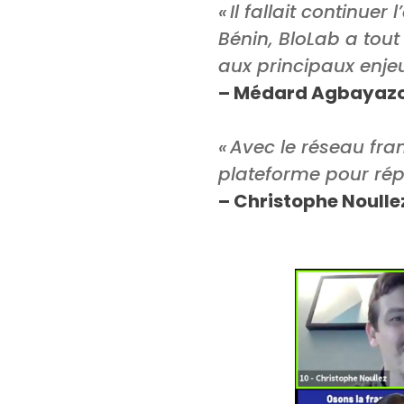
« Il fallait continu
Bénin, BloLab a tou
aux principaux enjeu
– Médard Agbayazon
«
Avec le réseau fr
plateforme pour ré
– Christophe
Noulle