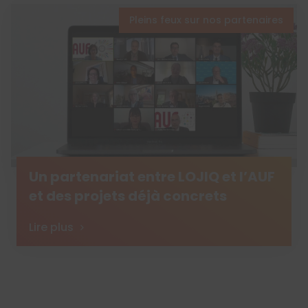
Pleins feux sur nos partenaires
Un partenariat entre LOJIQ et l’AUF
et des projets déjà concrets
Lire plus