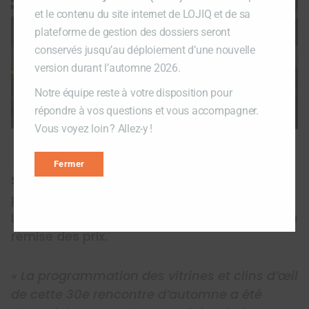
et le contenu du site internet de LOJIQ et de sa
plateforme de gestion des dossiers seront
conservés jusqu’au déploiement d’une nouvelle
version durant l’automne 2026.
Notre équipe reste à votre disposition pour
répondre à vos questions et vous accompagner.
Vous voyez loin ? Allez-y !
Thomas Derasp-Verge
Fermer
Selwa Abou el aazm
, chargée de projets du
programme Développement de carrière de
LOJIQ, s’est déplacée jusqu’à Rimouski pour la
remise des prix.
« La programmation des vitrines et clins d’œil
de cette 30e rencontre d’automne a été