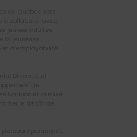
nes du Québec vers
e à collaborer avec
es jeunes adultes
e la jeunesse
et d’employabilité
ité Diversité et
eloppement de
es Nations et la mise
voriser le dépôt de
e parcours personnel,