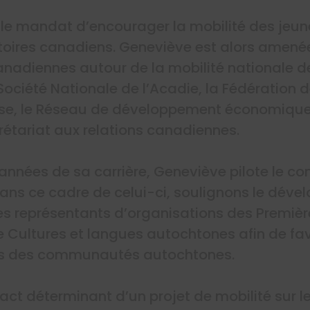
t le mandat d’encourager la mobilité des jeu
ritoires canadiens. Geneviève est alors amené
anadiennes autour de la mobilité nationale d
ciété Nationale de l’Acadie, la Fédération d
e, le Réseau de développement économique 
étariat aux relations canadiennes.
années de sa carrière, Geneviève pilote le com
Dans ce cadre de celui-ci, soulignons le dév
les représentants d’organisations des Premièr
ive Cultures et langues autochtones afin de fa
nes des communautés autochtones.
ct déterminant d’un projet de mobilité sur l