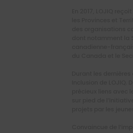
En 2017, LOJIQ reçoi
les Provinces et Ter
des organisations c
dont notamment la So
canadienne-français
du Canada et le Secr
Durant les dernières 
Inclusion de LOJIQ. 
précieux liens avec 
sur pied de l’Initiat
projets par les jeu
Convaincue de l’impa