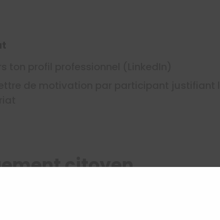
iat
s ton profil professionnel (LinkedIn)
lettre de motivation par participant justifiant
riat
ement citoyen
s ton profil professionnel (LinkedIn)