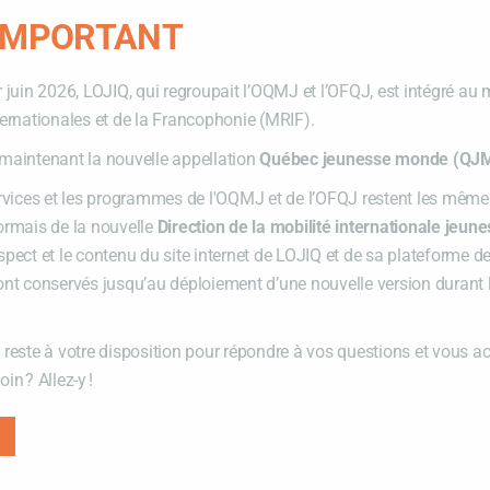
 IMPORTANT
r juin 2026, LOJIQ, qui regroupait l’OQMJ et l’OFQJ, est intégré au 
ternationales et de la Francophonie (MRIF).
ppement de carrière
maintenant la nouvelle appellation
Québec jeunesse monde (QJ
ervices et les programmes de l'OQMJ et de l’OFQJ restent les mêmes
ique
ormais de la nouvelle
Direction de la mobilité internationale jeun
rs ton profil professionnel (LinkedIn) incluant
spect et le contenu du site internet de LOJIQ et de sa plateforme d
ont conservés jusqu’au déploiement d’une nouvelle version durant
 reste à votre disposition pour répondre à vos questions et vous 
in ? Allez-y !
 d’expertise
s ton profil professionnel (LinkedIn)