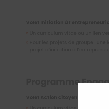
Volet Initiation à l’entrepreneur
Un curriculum vitae ou un lien ver
Pour les projets de groupe : une 
projet d’initiation à l’entrepreneu
Programme Engag
Volet Action citoyenne
Un curriculum vitae ou un lien ver