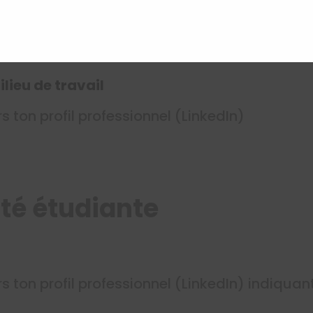
lieu de travail
s ton profil professionnel (LinkedIn)
té étudiante
rs ton profil professionnel (LinkedIn) indiqu