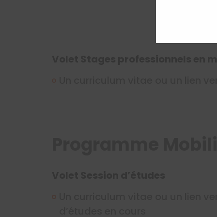
Volet Stages professionnels en mi
Un curriculum vitae ou un lien ver
Programme Mobili
Volet Session d’études
Un curriculum vitae ou un lien ve
d’études en cours