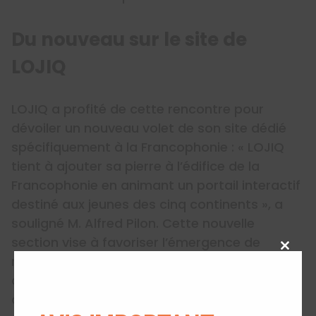
Du nouveau sur le site de
LOJIQ
LOJIQ a profité de cette rencontre pour
dévoiler un nouveau volet de son site dédié
spécifiquement à la Francophonie : « LOJIQ
tient à ajouter sa pierre à l’édifice de la
Francophonie en animant un portail interactif
destiné aux jeunes des cinq continents », a
souligné M. Alfred Pilon. Cette nouvelle
section vise à favoriser l’émergence de
Close
nouveaux réseaux au sein de la jeune société
this
civile francophone sur la base de
modu
contributions pratiques et concrètes. LOJIQ