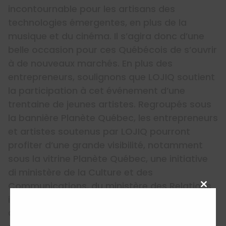
incontournable pour les artisans des
technologies émergentes, en plus de la
musique et du cinéma. Il s’agira donc d’une
belle occasion pour ces Québécois de s’ouvrir
à de nouveaux marchés. En plus des
entrepreneurs, soulignons que LOJIQ soutient
la participation à cet événement d’une
trentaine de jeunes artistes. Regroupés sous
la bannière Planète Québec, les entrepreneurs
et artistes soutenus par LOJIQ pourront
profiter d’une grande visibilité, notamment
sous la vitrine Planète Québec, une initiative
di ministère de la Culture et des
Communications, du ministère des Relations
Close
internationales, de la Francophonie et du
this
Commerce extérieur, de la Société de
modu