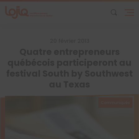
Skip
to
content
20 février 2013
Quatre entrepreneurs
québécois participeront au
festival South by Southwest
au Texas
Communiqués