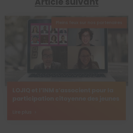
Article suivant
Pleins feux sur nos partenaires
LOJIQ et l’INM s’associent pour la
participation citoyenne des jeunes
Lire plus